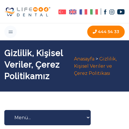
444
54 33
Gizlilik, Kişisel
Anasayfa
>
Gizlilik,
Veriler, Çerez
Kişisel Veriler ve
Çerez Politikası
Politikamız