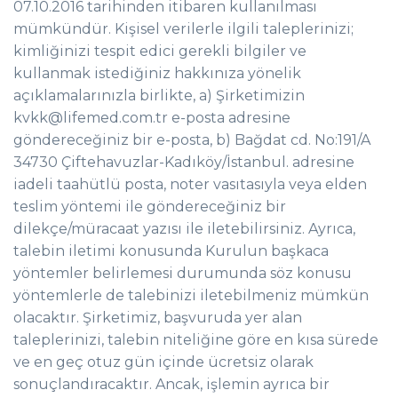
07.10.2016 tarihinden itibaren kullanılması
mümkündür. Kişisel verilerle ilgili taleplerinizi;
kimliğinizi tespit edici gerekli bilgiler ve
kullanmak istediğiniz hakkınıza yönelik
açıklamalarınızla birlikte, a) Şirketimizin
kvkk@lifemed.com.tr e-posta adresine
göndereceğiniz bir e-posta, b) Bağdat cd. No:191/A
34730 Çiftehavuzlar-Kadıköy/İstanbul. adresine
iadeli taahütlü posta, noter vasıtasıyla veya elden
teslim yöntemi ile göndereceğiniz bir
dilekçe/müracaat yazısı ile iletebilirsiniz. Ayrıca,
talebin iletimi konusunda Kurulun başkaca
yöntemler belirlemesi durumunda söz konusu
yöntemlerle de talebinizi iletebilmeniz mümkün
olacaktır. Şirketimiz, başvuruda yer alan
taleplerinizi, talebin niteliğine göre en kısa sürede
ve en geç otuz gün içinde ücretsiz olarak
sonuçlandıracaktır. Ancak, işlemin ayrıca bir