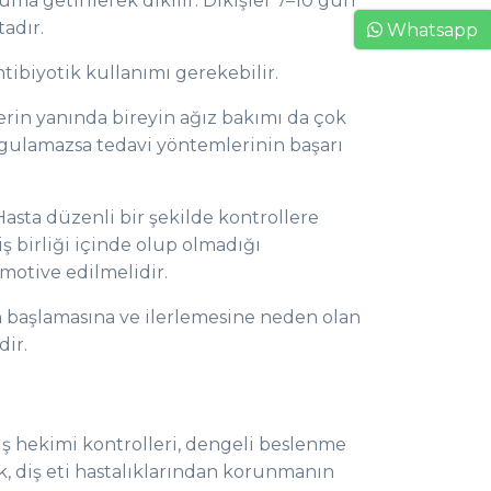
ma getirilerek dikilir. Dikişler 7–10 gün
tadır.
Whatsapp
ntibiyotik kullanımı gerekebilir.
rin yanında bireyin ağız bakımı da çok
ygulamazsa tedavi yöntemlerinin başarı
Hasta düzenli bir şekilde kontrollere
 iş birliği içinde olup olmadığı
motive edilmelidir.
n başlamasına ve ilerlemesine neden olan
dir.
diş hekimi kontrolleri, dengeli beslenme
ak, diş eti hastalıklarından korunmanın