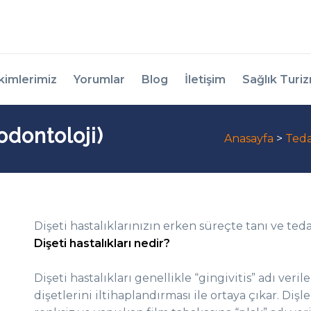
kimlerimiz
Yorumlar
Blog
İletişim
Sağlık Turi
iodontoloji)
Anasayfa
>
Teda
Dişeti hastalıklarınızın erken süreçte tanı ve ted
Dişeti hastalıkları nedir?
Dişeti hastalıkları genellikle “gingivitis” adı veri
dişetlerini iltihaplandırması ile ortaya çıkar. Diş