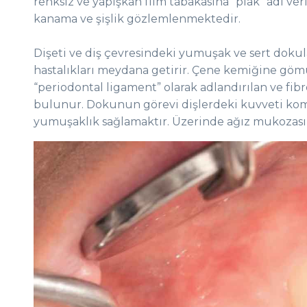
renksiz ve yapışkan film tabakasına “plak” adı ver
kanama ve şişlik gözlemlenmektedir.
Dişeti ve diş çevresindeki yumuşak ve sert dokul
hastalıkları meydana getirir. Çene kemiğine göm
“periodontal ligament” olarak adlandırılan ve fibro
bulunur. Dokunun görevi dişlerdeki kuvveti k
yumuşaklık sağlamaktır. Üzerinde ağız mukozası 