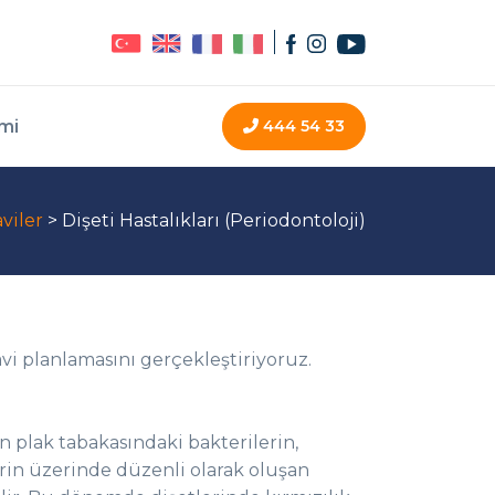
zmi
444
54 33
viler
> Dişeti Hastalıkları (Periodontoloji)
avi planlamasını gerçekleştiriyoruz.
len plak tabakasındaki bakterilerin,
lerin üzerinde düzenli olarak oluşan