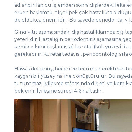
adlandırılan bu işlemden sonra dişlerdeki lekele
erken başlamak, diğer pek çok hastalıkta olduğu g
de oldukça önemlidir. Bu sayede periodontal yıkım
Gingivitis aşamasındaki diş hastalıklarında diş ta
yeterlidir. Hastalığın periodontitis aşamasına
kemik yıkımı başlamışsa) küretaj (kök yüzeyi düzl
gerekebilir. Küretaj tedavisi, periodontologlarla
Hassas dokunuş, beceri ve tecrübe gerektiren bu 
kaygan bir yüzey haline dönüştürülür. Bu sayede 
tutunamaz. İyileşme safhasında diş eti ve kemik 
beklenir. İyileşme süreci 4-6 haftadır.