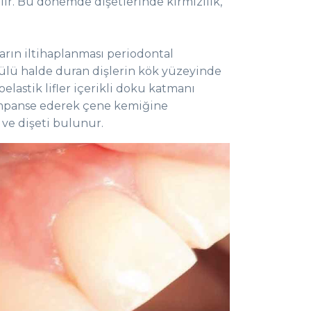
ilir. Bu dönemde dişetlerinde kırmızılık,
arın iltihaplanması periodontal
ülü halde duran dişlerin kök yüzeyinde
elastik lifler içerikli doku katmanı
ompanse ederek çene kemiğine
ve dişeti bulunur.