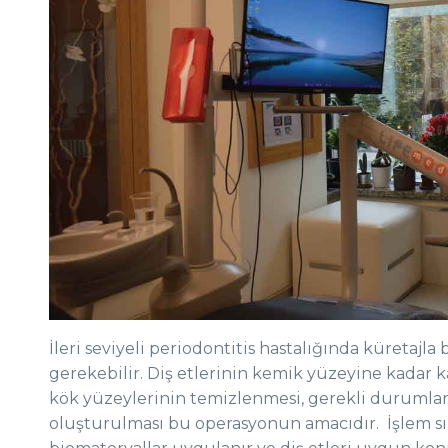
İleri seviyeli periodontitis hastalığında küretajla 
gerekebilir. Diş etlerinin kemik yüzeyine kadar kal
kök yüzeylerinin temizlenmesi, gerekli durumla
oluşturulması bu operasyonun amacıdır. İşlem sı