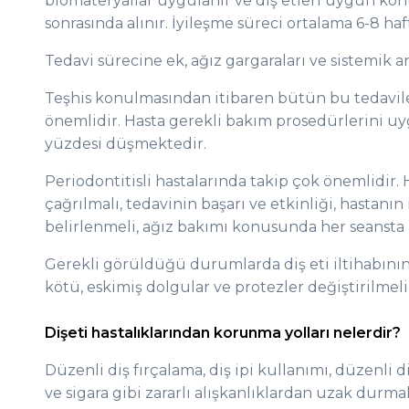
biomateryallar uygulanır ve diş etleri uygun konu
sonrasında alınır. İyileşme süreci ortalama 6-8 haf
Tedavi sürecine ek, ağız gargaraları ve sistemik a
Teşhis konulmasından itibaren bütün bu tedavile
önemlidir. Hasta gerekli bakım prosedürlerini u
yüzdesi düşmektedir.
Periodontitisli hastalarında takip çok önemlidir. 
çağrılmalı, tedavinin başarı ve etkinliği, hastanın
belirlenmeli, ağız bakımı konusunda her seansta 
Gerekli görüldüğü durumlarda diş eti iltihabını
kötü, eskimiş dolgular ve protezler değiştirilmeli
Dişeti hastalıklarından korunma yolları nelerdir?
Düzenli diş fırçalama, diş ipi kullanımı, düzenli 
ve sigara gibi zararlı alışkanlıklardan uzak durm